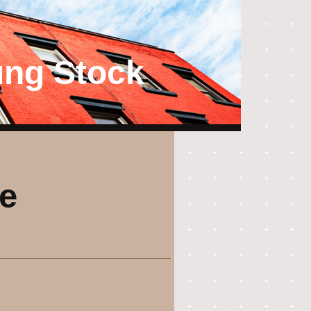
ung Stock
e